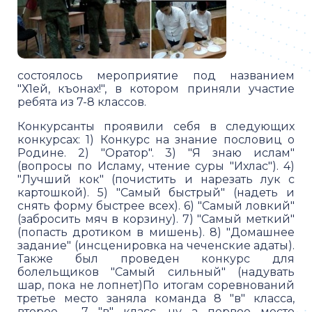
состоялось мероприятие под названием
"Х1ей, къонах!", в котором приняли участие
ребята из 7-8 классов.
Конкурсанты проявили себя в следующих
конкурсах: 1) Конкурс на знание пословиц о
Родине. 2) "Оратор". 3) "Я знаю ислам"
(вопросы по Исламу, чтение суры "Ихлас"). 4)
"Лучший кок" (почистить и нарезать лук с
картошкой). 5) "Самый быстрый" (надеть и
снять форму быстрее всех). 6) "Самый ловкий"
(забросить мяч в корзину). 7) "Самый меткий"
(попасть дротиком в мишень). 8) "Домашнее
задание" (инсценировка на чеченские адаты).
Также был проведен конкурс для
болельщиков "Самый сильный" (надувать
шар, пока не лопнет)По итогам соревнований
третье место заняла команда 8 "в" класса,
второе - 7 "в" класс, ну а первое место