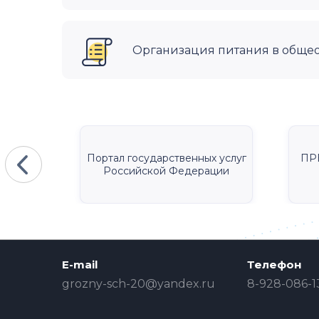
Организация питания в обще
КА
Портал государственных услуг
ПР
Российской Федерации
E-mail
Телефон
grozny-sch-20@yandex.ru
8-928-086-1