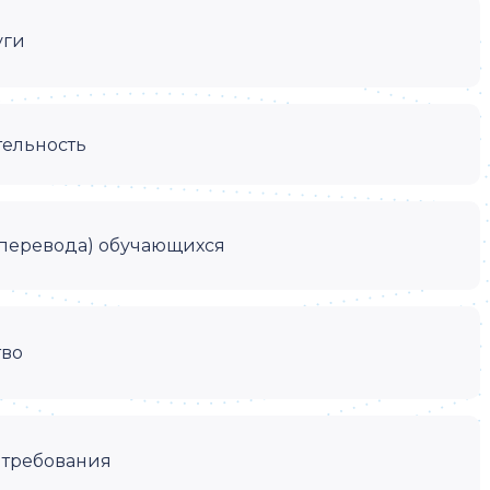
уги
тельность
(перевода) обучающихся
тво
 требования