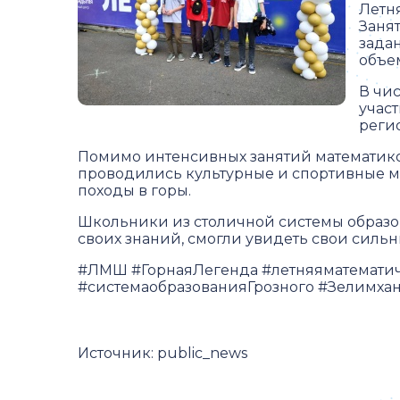
Летн
Заня
зада
объе
В чи
учас
реги
Помимо интенсивных занятий математико
проводились культурные и спортивные ме
походы в горы.
Школьники из столичной системы образо
своих знаний, смогли увидеть свои сильн
#ЛМШ #ГорнаяЛегенда #летняяматемати
#системаобразованияГрозного #Зелимха
Источник:
public_news