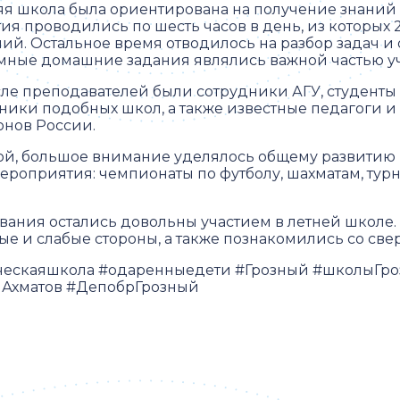
яя школа была ориентирована на получение знаний 
тия проводились по шесть часов в день, из которых
ний. Остальное время отводилось на разбор задач 
мные домашние задания являлись важной частью уч
сле преподавателей были сотрудники АГУ, студенты
тники подобных школ, а также известные педагоги
онов России.
й, большое внимание уделялось общему развитию и
роприятия: чемпионаты по футболу, шахматам, турн
вания остались довольны участием в летней школе
ые и слабые стороны, а также познакомились со св
ческаяшкола #одаренныедети #Грозный #школыГро
нАхматов #ДепобрГрозный