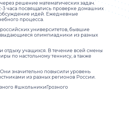
через решение математических задач.
 2-3 часа посвящались проверке домашних
и обсуждение идей. Ежедневные
ебного процесса.
 российских университетов, бывшие
 и выдающиеся олимпиадники из разных
 отдыху учащихся. В течение всей смены
иры по настольному теннису, а также
. Они значительно повысили уровень
ерстниками из разных регионов России.
зного #школьникиГрозного