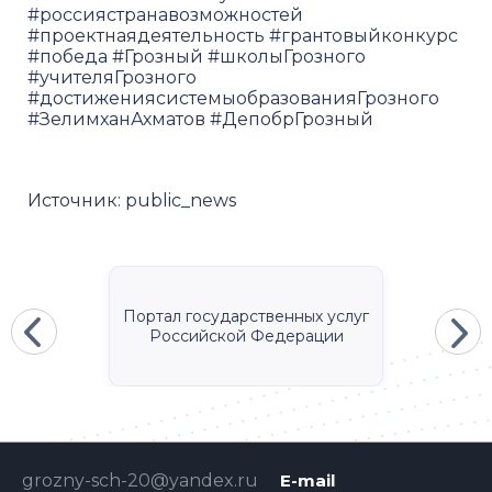
#россиястранавозможностей
#проектнаядеятельность #грантовыйконкурс
#победа #Грозный #школыГрозного
#учителяГрозного
#достижениясистемыобразованияГрозного
#ЗелимханАхматов #ДепобрГрозный
Источник:
public_news
Портал государственных услуг
Российской Федерации
grozny-sch-20@yandex.ru
E-mail