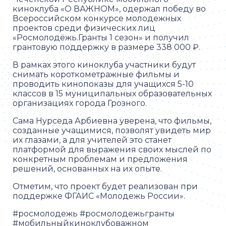
киноклуба «О ВАЖНОМ», одержал победу во
Всероссийском конкурсе молодежных
проектов среди физических лиц
«Росмолодёжь.Гранты 1 сезон» и получил
грантовую поддержку в размере 338 000 ₽.
В рамках этого киноклуба участники будут
снимать короткометражные фильмы и
проводить кинопоказы для учащихся 5-10
классов в 15 муниципальных образовательных
организациях города Грозного.
Сама Нурседа Арбиевна уверена, что фильмы,
созданные учащимися, позволят увидеть мир
их глазами, а для учителей это станет
платформой для выражения своих мыслей по
конкретным проблемам и предложения
решений, основанных на их опыте.
Отметим, что проект будет реализован при
поддержке ФГАИС «Молодежь России».
#росмолодежь #росмолодежьгранты
#мобильныйкиноклубоважном