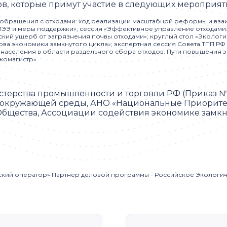
в, которые примут участие в следующих мероприят
 обращения с отходами: ход реализации масштабной реформы и взаи
ППЭЭ и меры поддержки»; сессия «Эффективное управление отходами
кий ущерб от загрязнения почвы отходами»; круглый стол «Экологи
нова экономики замкнутого цикла»; экспертная сессия Совета ТПП Р
ие населения в области раздельного сбора отходов. Пути повышени
комагистр».
рства промышленности и торговли РФ (Приказ № 122
е окружающей среды, АНО «Национальные Приорите
Общества, Ассоциации содействия экономике замкн
еский оператор» Партнер деловой программы - Российское Эколог