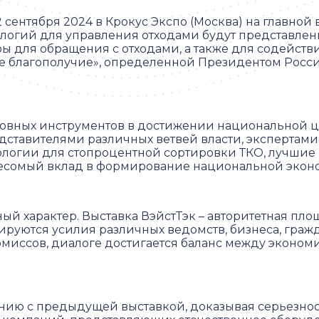
 сентября 2024 в Крокус Экспо (Москва) на главной
ологий для управления отходами будут представлен
ы для обращения с отходами, а также для содейст
е благополучие», определенной Президентом Росс
новных инструментов в достижении национальной ц
едставителями различных ветвей власти, экспертам
ологии для стопроцентной сортировки ТКО, лучшие
 весомый вклад в формирование национальной экон
й характер. Выставка ВэйстТэк – авторитетная пл
ируются усилия различных ведомств, бизнеса, граж
омиссов, диалоге достигается баланс между эконо
нию с предыдущей выставкой, доказывая серьезнос