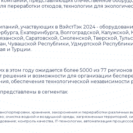
я компаний, представляющих отечественное обору
я переработки отходов, технологии для экологичес
паний, участвующих в ВэйстТэк 2024 - оборудовани
рбурга, Екатеринбурга, Волгоградской, Калужской,
занской, Саратовской, Смоленской, Тверской, Тульс
тан, Чувашской Республики, Удмуртской Республики
ая и Турции.
их в этом году ожидается более 5000 из 77 регионо
 решения и возможности для организации беспере
ния, обеспечения технологической независимости 
представлены в сегментах:
анспортировки, хранения, захоронения и переработки различных вид
о; очистка водной и воздушной среды, загрязненных территорий, с
вание; контроль качества, IT-технологии, автоматизация процессов