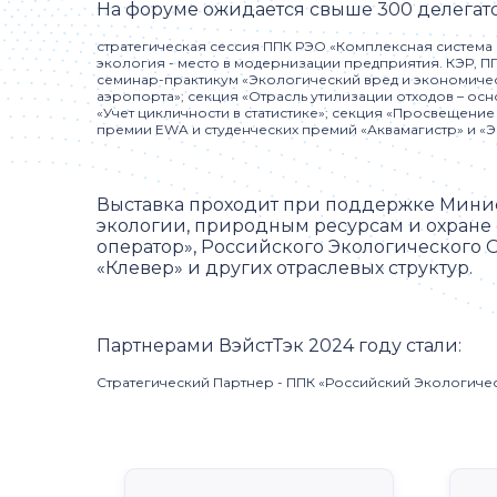
На форуме ожидается свыше 300 делегато
стратегическая сессия ППК РЭО «Комплексная система
экология - место в модернизации предприятия. КЭР, 
семинар-практикум «Экологический вред и экономичес
аэропорта»; секция «Отрасль утилизации отходов – ос
«Учет цикличности в статистике»; секция «Просвещен
премии EWA и студенческих премий «Аквамагистр» и «Э
Выставка проходит при поддержке Министе
экологии, природным ресурсам и охран
оператор», Российского Экологического 
«Клевер» и других отраслевых структур.
Партнерами ВэйстТэк 2024 году стали:
Стратегический Партнер - ППК «Российский Экологич