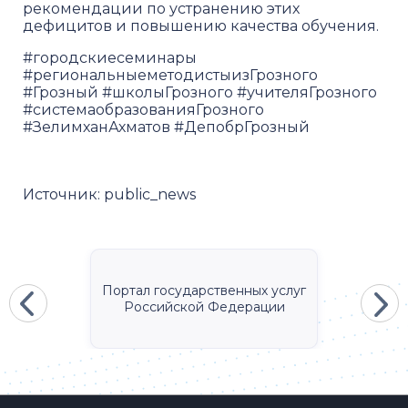
рекомендации по устранению этих
дефицитов и повышению качества обучения.
#городскиесеминары
#региональныеметодистыизГрозного
#Грозный #школыГрозного #учителяГрозного
#системаобразованияГрозного
#ЗелимханАхматов #ДепобрГрозный
Источник:
public_news
Портал государственных услуг
Российской Федерации