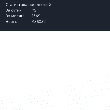
Статистика посещений
За сутки:
75
За месяц:
1349
Всего:
456032