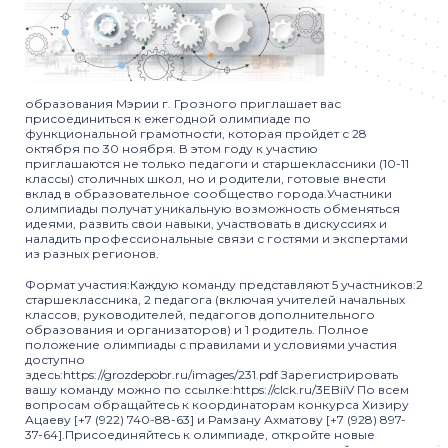
образования Мэрии г. Грозного приглашает вас
присоединиться к ежегодной олимпиаде по
функциональной грамотности, которая пройдет с 28
октября по 30 ноября. В этом году к участию
приглашаются не только педагоги и старшеклассники (10-11
классы) столичных школ, но и родители, готовые внести
вклад в образовательное сообщество города.Участники
олимпиады получат уникальную возможность обменяться
идеями, развить свои навыки, участвовать в дискуссиях и
наладить профессиональные связи с гостями и экспертами
из разных регионов.
Формат участия:Каждую команду представляют 5 участников:2
старшеклассника, 2 педагога (включая учителей начальных
классов, руководителей, педагогов дополнительного
образования и организаторов) и 1 родитель. Полное
положение олимпиады с правилами и условиями участия
доступно
здесь:https://grozdepobr.ru/images/231.pdf Зарегистрировать
вашу команду можно по ссылке:https://clck.ru/3EBiiV По всем
вопросам обращайтесь к координаторам конкурса Хизиру
Ацаеву [+7 (922) 740-88-63] и Рамзану Ахматову [+7 (928) 897-
37-64].Присоединяйтесь к олимпиаде, откройте новые