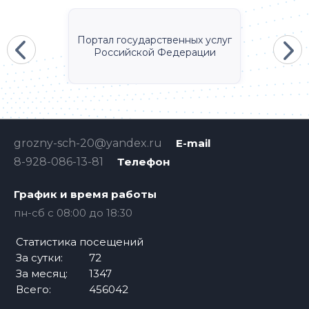
Портал государственных услуг
Российской Федерации
grozny-sch-20@yandex.ru
E-mail
8-928-086-13-81
Телефон
График и время работы
пн-сб с 08:00 до 18:30
Статистика посещений
За сутки:
72
За месяц:
1347
Всего:
456042