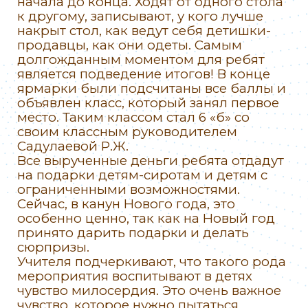
начала до конца. Ходят от одного стола
к другому, записывают, у кого лучше
накрыт стол, как ведут себя детишки-
продавцы, как они одеты. Самым
долгожданным моментом для ребят
является подведение итогов! В конце
ярмарки были подсчитаны все баллы и
объявлен класс, который занял первое
место. Таким классом стал 6 «б» со
своим классным руководителем
Садулаевой Р.Ж.
Все вырученные деньги ребята отдадут
на подарки детям-сиротам и детям с
ограниченными возможностями.
Сейчас, в канун Нового года, это
особенно ценно, так как на Новый год
принято дарить подарки и делать
сюрпризы.
Учителя подчеркивают, что такого рода
мероприятия воспитывают в детях
чувство милосердия. Это очень важное
чувство, которое нужно пытаться